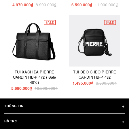
4.970.000₫
8.990.000₫
6.590.000₫
11.900.000₫
SALE
SALE
TÚI XÁCH DA PIERRE
TÚI ĐEO CHÉO PIERRE
CARDIN HB-P 472 ( Sale
CARDIN HB-P 432
48%)
1.495.000₫
3.500.000₫
5.680.000₫
10.200.000₫
THÔNG TIN
HỖ TRỢ