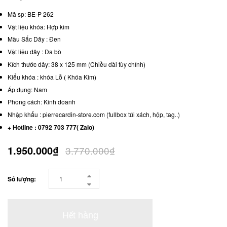
Mã sp: BE-P 262
Vật liệu khóa: Hợp kim
Màu Sắc Dây : Đen
Vật liệu dây : Da bò
Kích thước dây: 38 x 125 mm (Chiều dài tùy chỉnh)
Kiểu khóa : khóa Lỗ ( Khóa Kim)
Áp dụng: Nam
Phong cách: Kinh doanh
Nhập khẩu : pierrecardin-store.com (fullbox túi xách, hộp, tag..)
+ Hotline : 0792 703 777( Zalo)
1.950.000₫
3.770.000₫
Số lượng:
Hết hàng