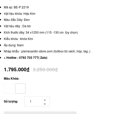
Mã sp: BE-P 2219
Vật liệu khóa: Hợp Kim
Màu Sắc Dây: Đen
Vật liệu dây : Da bò
Kích thước dây: 34 x1250 mm (115 -130 cm tùy chọn)
Kiểu khóa : khóa Kim
Áp dụng: Nam
Nhập khẩu : pierrecardin-store.com (fullbox túi xách, hộp, tag..)
+ Hotline : 0792 703 777( Zalo)
1.795.000₫
3.250.000₫
Màu Khóa:
Số lượng: