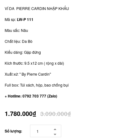
VÍ DA PIERRE CARDIN NHẬP KHẨU
Mã sp:
LW-P 111
Màu sắc: Nâu
Chất liệu: Da Bò
Kiểu dáng: Gập đứng
Kích thước: 9.5 x12 cm ( rộng x dài)
Xuất xứ: " By Pierre Cardin"
Full box: Túi xách, hộp, bao chống bụi
+ Hotline: 0792 703 777 (Zalo)
1.780.000₫
3.090.000₫
Số lượng: