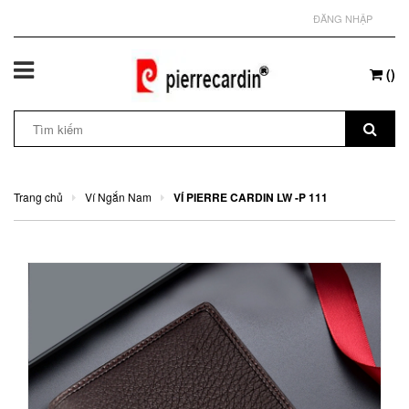
ĐĂNG NHẬP
(
)
Trang chủ
Ví Ngắn Nam
VÍ PIERRE CARDIN LW -P 111