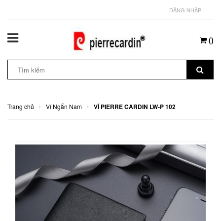
ĐĂNG NHẬP
(
)
Trang chủ
Ví Ngắn Nam
VÍ PIERRE CARDIN LW-P 102