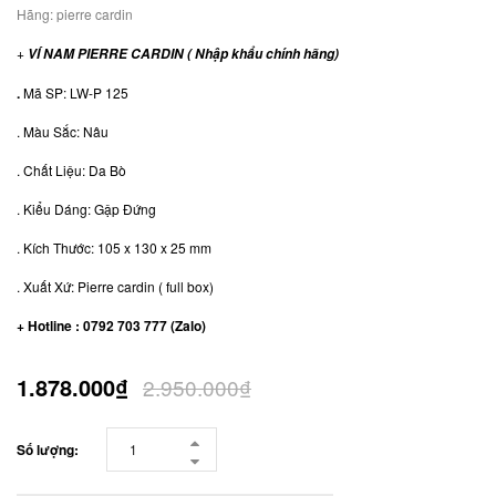
Hãng:
pierre cardin
+
VÍ NAM PIERRE CARDIN ( Nhập khẩu chính hãng)
.
Mã SP: LW-P 125
. Màu Sắc: Nâu
. Chất Liệu: Da Bò
. Kiểu Dáng: Gập Đứng
. Kích Thước: 105 x 130 x 25 mm
. Xuất Xứ: Pierre cardin ( full box)
+ Hotline : 0792 703 777 (Zalo)
1.878.000₫
2.950.000₫
Số lượng: