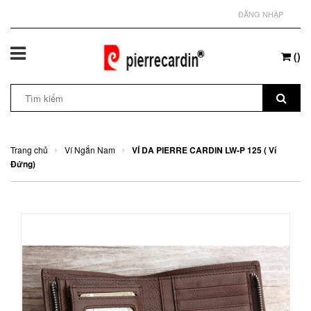
ĐĂNG NHẬP
(
)
Trang chủ
Ví Ngắn Nam
VÍ DA PIERRE CARDIN LW-P 125 ( Ví
Đứng)