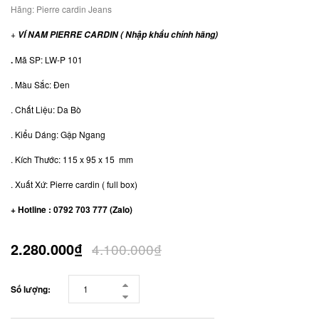
Hãng:
Pierre cardin Jeans
+
VÍ NAM PIERRE CARDIN ( Nhập khẩu chính hãng)
.
Mã SP: LW-P 101
. Màu Sắc: Đen
. Chất Liệu: Da Bò
. Kiểu Dáng: Gập Ngang
. Kích Thước: 115 x 95 x 15 mm
. Xuất Xứ: Pierre cardin ( full box)
+ Hotline : 0792 703 777 (Zalo)
2.280.000₫
4.100.000₫
Số lượng: