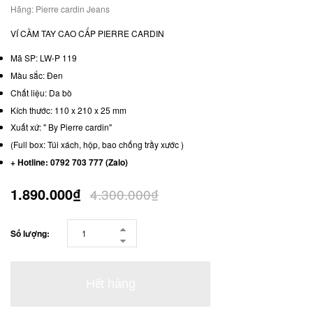
Hãng:
Pierre cardin Jeans
VÍ CẦM TAY CAO CẤP PIERRE CARDIN
Mã SP: LW-P 119
Màu sắc: Đen
Chất liệu: Da bò
Kích thước: 110 x 210 x 25 mm
Xuất xứ: " By Pierre cardin"
(Full box: Túi xách, hộp, bao chống trầy xước )
+ Hotline: 0792 703 777 (Zalo)
1.890.000₫
4.300.000₫
Số lượng:
Hết hàng