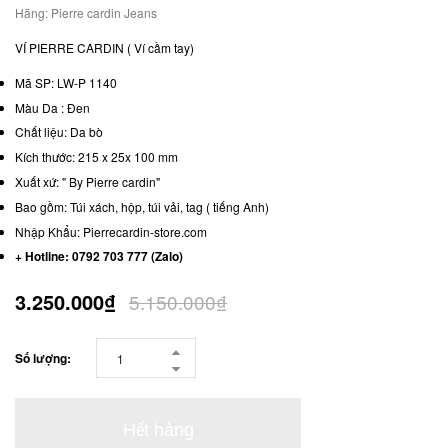
Hãng:
Pierre cardin Jeans
VÍ PIERRE CARDIN ( Ví cầm tay)
Mã SP: LW-P 1140
Màu Da : Đen
Chất liệu: Da bò
Kích thước: 215 x 25x 100 mm
Xuất xứ: " By Pierre cardin"
Bao gồm: Túi xách, hộp, túi vải, tag ( tiếng Anh)
Nhập Khẩu: Pierrecardin-store.com
+ Hotline: 0792 703 777 (Zalo)
3.250.000₫
5.150.000₫
Số lượng:
Hết hàng