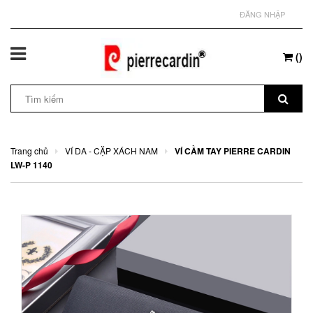
ĐĂNG NHẬP
(
)
Trang chủ
VÍ DA - CẶP XÁCH NAM
VÍ CẦM TAY PIERRE CARDIN
LW-P 1140