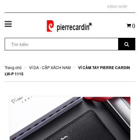
ĐĂNG NHẬP
(
)
Trang chủ
VÍ DA - CẶP XÁCH NAM
VÍ CẦM TAY PIERRE CARDIN
LW-P 1115