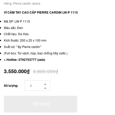
Hãng:
Pierre cardin Jeans
VÍ CẦM TAY CAO CẤP PIERRE CARDIN LW-P 1115
Mã SP: LW-P 1115
Màu sắc: Đen
Chất liệu: Da Hưu
Kích thước: 200 x 25 x 100 mm
Xuất xứ: " By Pierre cardin"
(Full box: Túi xách, hộp, bao chống trầy xước )
+ Hotline: 0792703777 (zalo)
3.550.000₫
6.800.000₫
Số lượng:
Hết hàng