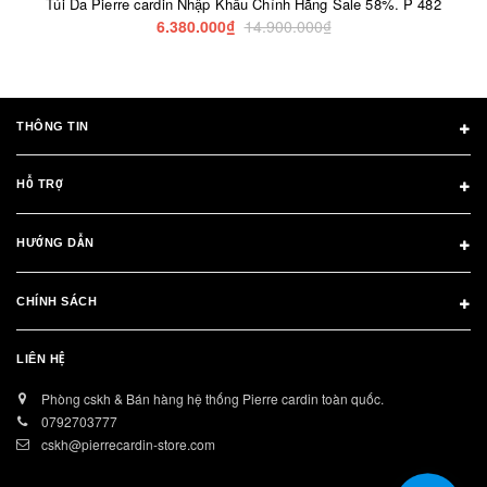
Túi Da Pierre cardin Nhập Khẩu Chính Hãng Sale 58%. P 482
6.380.000₫
14.900.000₫
THÔNG TIN
HỖ TRỢ
HƯỚNG DẪN
CHÍNH SÁCH
LIÊN HỆ
Phòng cskh & Bán hàng hệ thống Pierre cardin toàn quốc.
0792703777
cskh@pierrecardin-store.com