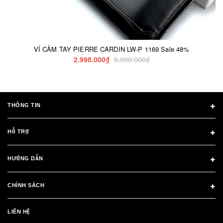
VÍ CẦM TAY PIERRE CARDIN LW-P 1169 Sale 48%
2.998.000₫
5.990.000₫
THÔNG TIN
HỖ TRỢ
HƯỚNG DẪN
CHÍNH SÁCH
LIÊN HỆ