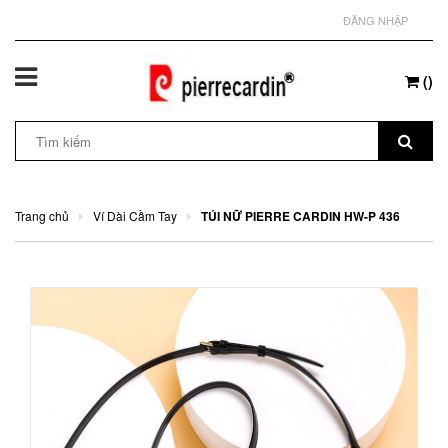
ĐĂNG NHẬP
(
)
Trang chủ
Ví Dài Cầm Tay
TÚI NỮ PIERRE CARDIN HW-P 436