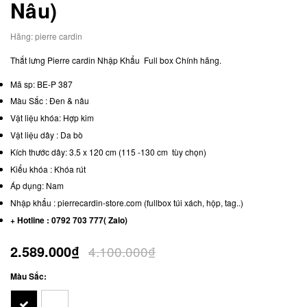
Nâu)
Hãng:
pierre cardin
Thắt lưng Pierre cardin Nhập Khẩu Full box Chính hãng.
Mã sp: BE-P 387
Màu Sắc : Đen & nâu
Vật liệu khóa: Hợp kim
Vật liệu dây : Da bò
Kích thước dây: 3.5 x 120 cm (115 -130 cm tùy chọn)
Kiểu khóa : Khóa rút
Áp dụng: Nam
Nhập khẩu : pierrecardin-store.com (fullbox túi xách, hộp, tag..)
+ Hotline : 0792 703 777( Zalo)
2.589.000₫
4.100.000₫
Màu Sắc: