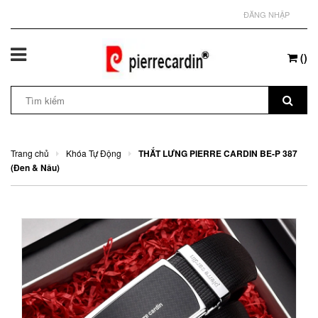
ĐĂNG NHẬP
(
)
Trang chủ
Khóa Tự Động
THẮT LƯNG PIERRE CARDIN BE-P 387
(Đen & Nâu)