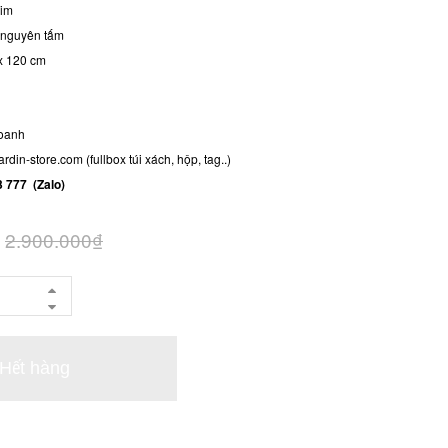
kim
ò nguyên tấm
 x 120 cm
doanh
rdin-store.com (fullbox túi xách, hộp, tag..)
3 777 (Zalo)
2.900.000₫
Hết hàng