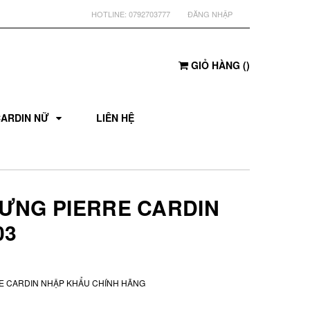
HOTLINE:
0792703777
ĐĂNG NHẬP
GIỎ HÀNG
(
)
CARDIN NỮ
LIÊN HỆ
LƯNG PIERRE CARDIN
03
E CARDIN NHẬP KHẨU CHÍNH HÃNG