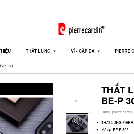
THIỆU
THẮT LƯNG
VÍ - CẶP DA
PIERRE 
E-P 303
THẮT 
BE-P 3
Hãng:
pierre cardin
THẮT LƯNG PIERR
Mã sp: BE-P 303