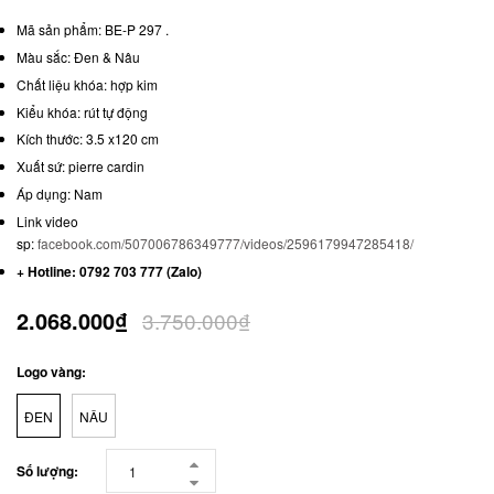
Mã sản phẩm: BE-P 297 .
Màu sắc: Đen & Nâu
Chất liệu khóa: hợp kim
Kiểu khóa: rút tự động
Kích thước: 3.5 x120 cm
Xuất sứ: pierre cardin
Áp dụng: Nam
Link video
sp:
facebook.com/507006786349777/videos/2596179947285418/
+ Hotline: 0792 703 777 (Zalo)
2.068.000₫
3.750.000₫
Logo vàng:
ĐEN
NÂU
Số lượng: