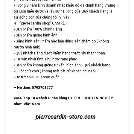
- Trong 8 năm kình doanh nhập khẩu đổ da chính hãng Chúng
tôi luôn hiểu được và lấy sự hài lòng của Quý Khách Hàng là
sự sống còn của chúng tôi. Vì vậy..
4 + "pierre cardin shop" CAM KẾT:
- Sản phẩm 100% Chính Hãng
- Sản phẩm giống hình ảnh
- Đăng hình sản Phẩm nào bán đúng sản phẩm đó ( không
mượn hình ảnh)
- Quý Khách Hàng được kiểm hàng trước khi thanh toán.
- Tư vấn nhiệt tình, Phù hợp trang phục.
- Sản phẩm không giống tư vấn, hình ảnh,..Quý Khách hàng
vui lòng từ chối ( không mất bất cứ khoản phí nào).
- Hỗ trợ ship COD toàn quốc.
+ Hotline: 0792703777
==>> Top 10 website bán hàng UY TÍN - CHUYÊN NGHIỆP
nhất Việt Nam ---
---
pierrecardin-store.com
---