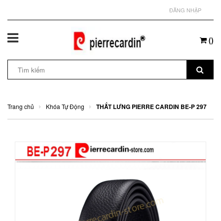
ĐĂNG NHẬP
(
)
Trang chủ
Khóa Tự Động
THẮT LƯNG PIERRE CARDIN BE-P 297