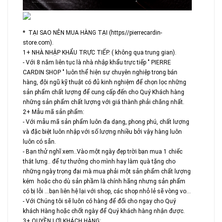
* TẠI SAO NÊN MUA HÀNG TẠI (https//pierrecardin-
store.com).
1+ NHÀ NHẬP KHẨU TRỰC TIẾP. ( không qua trung gian).
- Với 8 năm liên tục là nhà nhập khẩu trực tiếp " PIERRE
CARDIN SHOP " luôn thể hiện sự chuyên nghiệp trong bán
hàng, đội ngũ kỹ thuật có đủ kinh nghiệm để chọn lọc những
sản phẩm chất lượng để cung cấp đến cho Quý Khách hàng
những sản phẩm chất lượng với giá thành phải chăng nhất.
2+ Mẫu mã sản phẩm:
- Với mẫu mã sản phẩm luôn đa dạng, phong phú, chất lượng
và đặc biệt luôn nhập với số lượng nhiều bởi vậy hàng luôn
luôn có sẵn.
- Bạn thử nghĩ xem..Vào một ngày đẹp trời bạn mua 1 chiếc
thắt lưng.. để tự thưởng cho mình hay làm quà tặng cho
những ngày trọng đại mà mua phải một sản phẩm chất lượng
kém hoặc cho dù sản phầm là chính hãng nhưng sản phẩm
có bị lỗi ...bạn liên hệ lại với shop, các shop nhỏ lẻ sẽ vòng vo...
- Với Chúng tôi sẽ luôn có hàng để đổi cho ngay cho Quý
khách Hàng hoặc chốt ngày để Quý khách hàng nhận được.
3+ QUYỀN LỢI KHÁCH HÀNG: