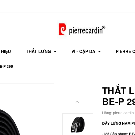
THIỆU
THẮT LƯNG
VÍ - CẶP DA
PIERRE 
E-P 296
THẮT 
BE-P 2
Hãng:
pierre cardin
DÂY LƯNG NAM P
- Mã Sản phẩm:
BE-