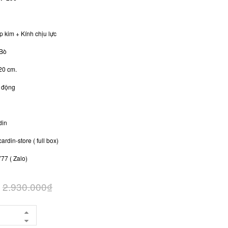
p kim + Kính chịu lực
 Bò
120 cm.
ự động
rdin
ardin-store ( full box)
77 ( Zalo)
2.930.000₫