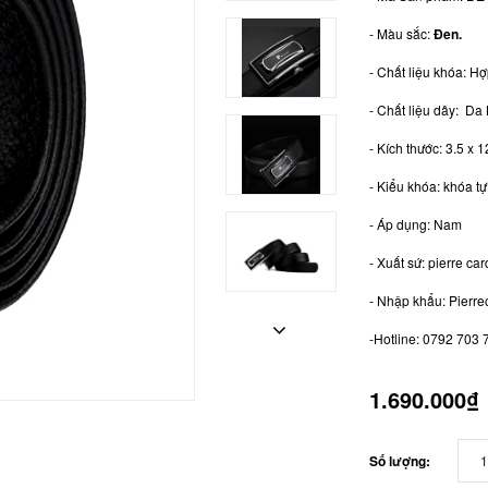
- Màu sắc:
Đen.
- Chất liệu khóa: Hợ
- Chất liệu dây: Da
- Kích thước: 3.5 x 
- Kiểu khóa: khóa t
- Áp dụng: Nam
- Xuất sứ: pierre ca
- Nhập khẩu: Pierrec
-Hotline: 0792 703 7
1.690.000₫
Số lượng: