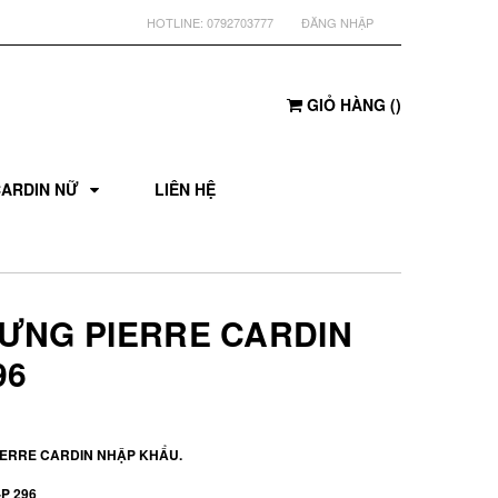
HOTLINE:
0792703777
ĐĂNG NHẬP
GIỎ HÀNG
(
)
CARDIN NỮ
LIÊN HỆ
LƯNG PIERRE CARDIN
96
IERRE CARDIN NHẬP KHẨU.
P 296