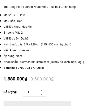
Thắt lưng Pierre cardin Nhập Khẩu Full box Chính hãng.
Mã sp: BE-P 283
Màu Sắc : Đen
Vật liệu khóa: Hợp kim
S. lượng Mặt: 2
Vật liệu dây : Da bò
Kích thước dây: 3.5 x 120 cm (115 -130 cm tùy chọn)
Kiểu khóa : Khóa rút
Áp dụng: Nam
Nhập khẩu : pierrecardin-store.com (fullbox túi xách, hộp, tag..)
+ Hotline : 0792 703 777( Zalo)
1.880.000₫
3.500.000₫
Số lượng: