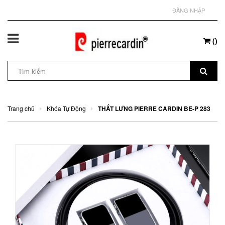
ĐĂNG NHẬP
(
)
Trang chủ
Khóa Tự Động
THẮT LƯNG PIERRE CARDIN BE-P 283