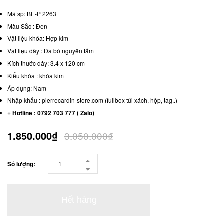
Mã sp: BE-P 2263
Màu Sắc : Đen
Vật liệu khóa: Hợp kim
Vật liệu dây : Da bò nguyên tấm
Kích thước dây: 3.4 x 120 cm
Kiểu khóa : khóa kim
Áp dụng: Nam
Nhập khẩu : pierrecardin-store.com (fullbox túi xách, hộp, tag..)
+ Hotline : 0792 703 777 ( Zalo)
1.850.000₫
3.050.000₫
Số lượng:
Hết hàng