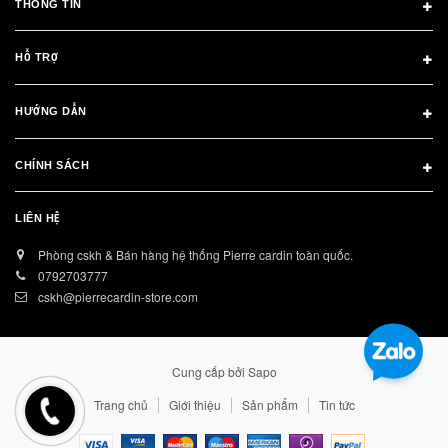
THÔNG TIN
HỖ TRỢ
HƯỚNG DẪN
CHÍNH SÁCH
LIÊN HỆ
Phòng cskh & Bán hàng hệ thống Pierre cardin toàn quốc.
0792703777
cskh@pierrecardin-store.com
Cung cấp bởi
Sapo
Trang chủ
Giới thiệu
Sản phẩm
Tin tức