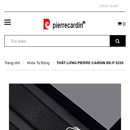
ĐĂNG NHẬP
(
)
Trang chủ
Khóa Tự Động
THẮT LƯNG PIERRE CARDIN BE-P 2235