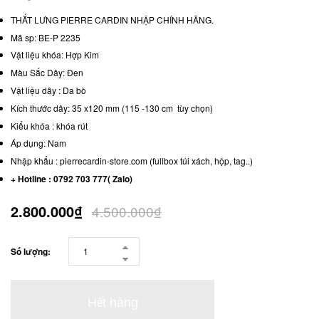
THẮT LƯNG PIERRE CARDIN NHẬP CHÍNH HÃNG.
Mã sp: BE-P 2235
Vật liệu khóa: Hợp Kim
Màu Sắc Dây: Đen
Vật liệu dây : Da bò
Kích thước dây: 35 x120 mm (115 -130 cm tùy chọn)
Kiểu khóa : khóa rút
Áp dụng: Nam
Nhập khẩu : pierrecardin-store.com (fullbox túi xách, hộp, tag..)
+ Hotline : 0792 703 777( Zalo)
2.800.000₫
4.500.000₫
Số lượng:
Hết hàng