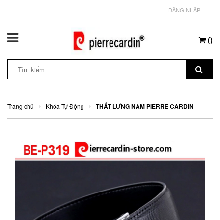
ĐĂNG NHẬP
(
)
Trang chủ
Khóa Tự Động
THẮT LƯNG NAM PIERRE CARDIN