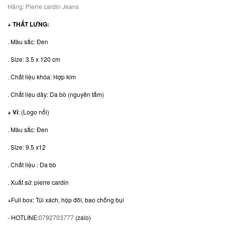
Hãng:
Pierre cardin Jeans
+ THẮT LƯNG:
. Màu sắc: Đen
. Size: 3.5 x 120 cm
. Chất liệu khóa: Hợp kim
. Chất liệu dây: Da bò (nguyên tấm)
+ Ví
: (Logo nổi)
. Màu sắc: Đen
. Size: 9.5 x12
. Chất liệu : Da bò
. Xuất sứ: pierre cardin
+Full box: Túi xách, hộp đôi, bao chống bụi
- HOTLINE:
0792703777
(zalo)