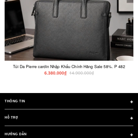
Túi Da Pierre cardin Nhập Khẩu Chính Hãng Sale 58%. P 482
6.380.000₫
14.900.000₫
THÔNG TIN
HỖ TRỢ
HƯỚNG DẪN