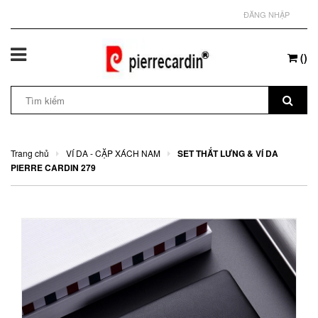
ĐĂNG NHẬP
(
)
Trang chủ
VÍ DA - CẶP XÁCH NAM
SET THẮT LƯNG & VÍ DA
PIERRE CARDIN 279