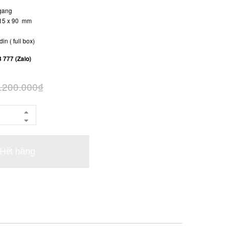
gang
 15 x 90 mm
in ( full box)
3 777 (Zalo)
.200.000₫
Hết hàng