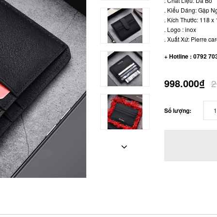
. Chất Liệu: Da Bò
. Kiểu Dáng: Gập N
. Kích Thước: 118 x
. Logo : inox
. Xuất Xứ: Pierre card
+ Hotline : 0792 70
998.000₫
2
Số lượng: