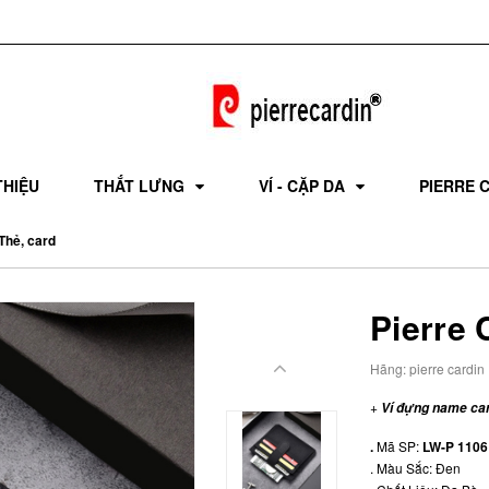
THIỆU
THẮT LƯNG
VÍ - CẶP DA
PIERRE 
Thẻ, card
Pierre 
Hãng:
pierre cardin
+
Ví đựng name car
.
Mã SP:
LW-P 1106
. Màu Sắc: Đen