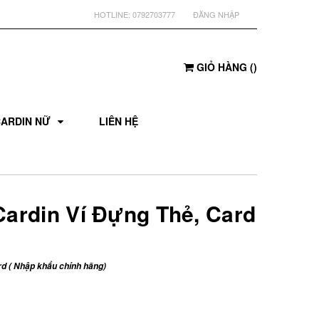
HOTLINE:
0792703777
ĐĂNG NHẬP
GIỎ HÀNG
(
)
CARDIN NỮ
LIÊN HỆ
Cardin Ví Đựng Thẻ, Card
d ( Nhập khẩu chính hãng)