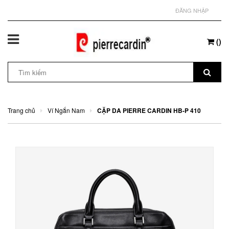
ĐĂNG NHẬP
(
)
Trang chủ
Ví Ngắn Nam
CẶP DA PIERRE CARDIN HB-P 410